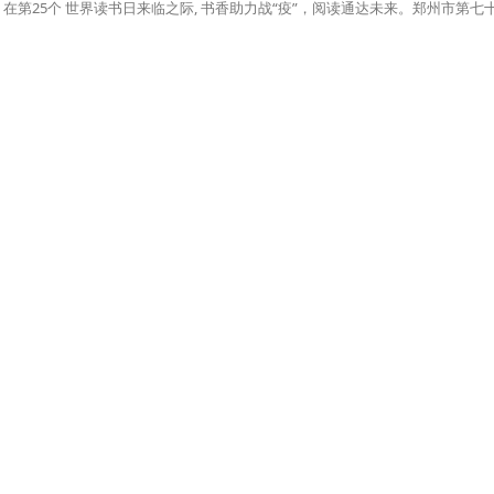
在第25个 世界读书日来临之际, 书香助力战“疫”，阅读通达未来。郑州市第七